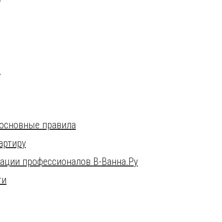
а
 основные правила
артиру
ации профессионалов В-Ванна.Ру
ти