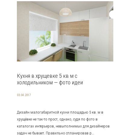
Кухня в хрущевке 5 кв м с
холодильником — фото идеи
03.04.2017
Дизайн малогабаритной кухни площадью 5 кв. м в
хрущёвке не так-то прост, однако, судя по фото в
каталогах интерьеров, невыполнимых для дизайнеров
задач не бывает. Правильно спланировав р...