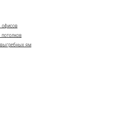
я офисов
 потолков
 выгребных ям