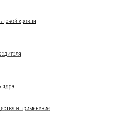
ьцевой кровли
водителя
о ядра
ества и применение
а