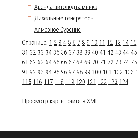
Аренда автоподъемника
Дизельные генераторы
Алмазное бурение
Страница:
1
2
3
4
5
6
7
8
9
10
11
12
13
14
15
31
32
33
34
35
36
37
38
39
40
41
42
43
44
45
61
62
63
64
65
66
67
68
69
70
71
72
73
74
75
91
92
93
94
95
96
97
98
99
100
101
102
103
115
116
117
118
119
120
121
122
123
124
Просмотр карты сайта в XML