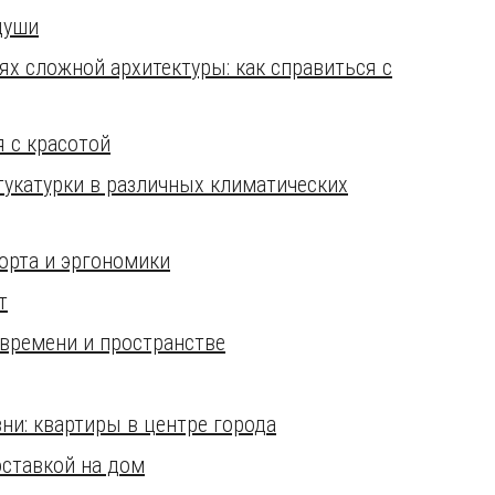
души
ях сложной архитектуры: как справиться с
я с красотой
укатурки в различных климатических
орта и эргономики
т
 времени и пространстве
ни: квартиры в центре города
оставкой на дом