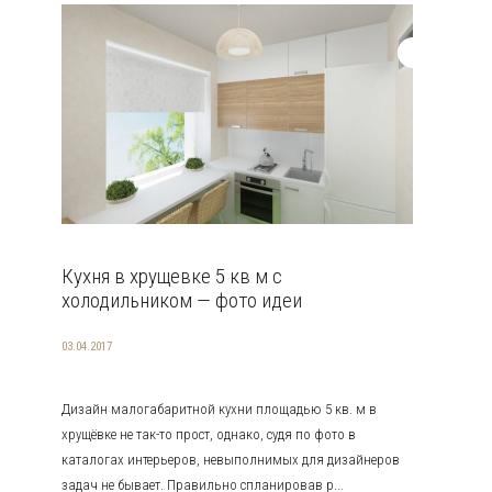
Кухня в хрущевке 5 кв м с
холодильником — фото идеи
03.04.2017
Дизайн малогабаритной кухни площадью 5 кв. м в
хрущёвке не так-то прост, однако, судя по фото в
каталогах интерьеров, невыполнимых для дизайнеров
задач не бывает. Правильно спланировав р...