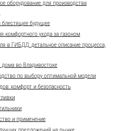
ое оборудование для производства
й
в блестящее будущее
ля комфортного ухода за газоном
ля в ГИБДД: детальное описание процесса,
а дома во Владивостоке
водство по выбору оптимальной модели
ов: комфорт и безопасность
тливки
тильники
ство и применение
р лучших предложений на рынке