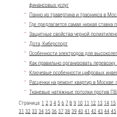
финансовых услуг
Панно из травертина и траоникса в Мос
Где предлагается самая низкая ставка п
Защитные свойства черной полиэтилен
Дота, Киберспорт
Особенности электродов для высоколе
Как правильно организовать перевозку
Ключевые особенности цифровых инве
Расценки на ремонт квартир в Москве:
Тканевые натяжные потолки против ПВ
Страница:
1
2
3
4
5
6
7
8
9
10
11
12
13
14
15
31
32
33
34
35
36
37
38
39
40
41
42
43
44
45