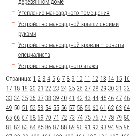
деревянном доме
Утепление мансардного помещения
Устройство мансардной крыши своими
руками
Устройство мансардной кровли – советы
специалиста
Устройство мансардного этажа
Страница:
1
2
3
4
5
6
7
8
9
10
11
12
13
14
15
16
17
18
19
20
21
22
23
24
25
26
27
28
29
30
31
32
33
34
35
36
37
38
39
40
41
42
43
44
45
46
47
48
49
50
51
52
53
54
55
56
57
58
59
60
61
62
63
64
65
66
67
68
69
70
71
72
73
74
75
76
77
78
79
80
81
82
83
84
85
86
87
88
89
90
91
92
93
94
95
96