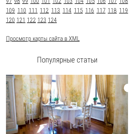
97
98
99
100
101
102
103
104
105
106
107
108
109
110
111
112
113
114
115
116
117
118
119
120
121
122
123
124
Просмотр карты сайта в XML
Популярные статьи