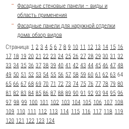
Фасадные стеновые панели – виды и
область применения
Фасадные панели для наружной отделки
дома: обзор видов
Страница:
1
2
3
4
5
6
7
8
9
10
11
12
13
14
15
16
17
18
19
20
21
22
23
24
25
26
27
28
29
30
31
32
33
34
35
36
37
38
39
40
41
42
43
44
45
46
47
48
49
50
51
52
53
54
55
56
57
58
59
60
61
62
63
64
65
66
67
68
69
70
71
72
73
74
75
76
77
78
79
80
81
82
83
84
85
86
87
88
89
90
91
92
93
94
95
96
97
98
99
100
101
102
103
104
105
106
107
108
109
110
111
112
113
114
115
116
117
118
119
120
121
122
123
124