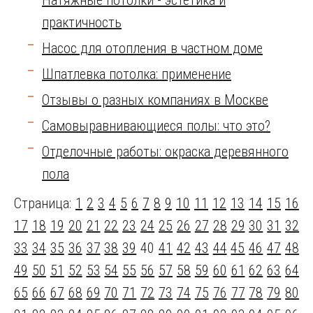
Натяжные потолки - эстетика и
практичность
Насос для отопления в частном доме
Шпатлевка потолка: применение
Отзывы о разных компаниях в Москве
Самовыравнивающиеся полы: что это?
Отделочные работы: окраска деревянного
пола
Страница:
1
2
3
4
5
6
7
8
9
10
11
12
13
14
15
16
17
18
19
20
21
22
23
24
25
26
27
28
29
30
31
32
33
34
35
36
37
38
39
40
41
42
43
44
45
46
47
48
49
50
51
52
53
54
55
56
57
58
59
60
61
62
63
64
65
66
67
68
69
70
71
72
73
74
75
76
77
78
79
80