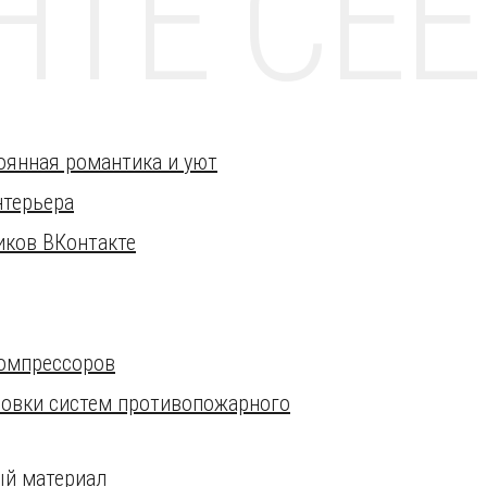
НТЕ CE
тоянная романтика и уют
нтерьера
иков ВКонтакте
омпрессоров
овки систем противопожарного
ый материал