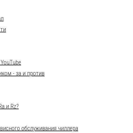
ал
сти
 YouTube
ком - за и против
a и Rz?
висного обслуживания чиллера