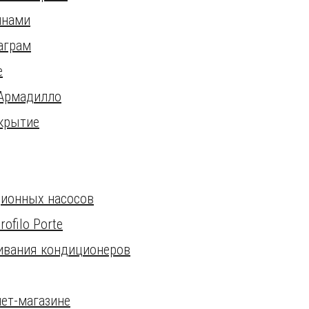
инами
аграм
е
 Армадилло
окрытие
ционных насосов
filo Porte
ивания кондиционеров
ет-магазине