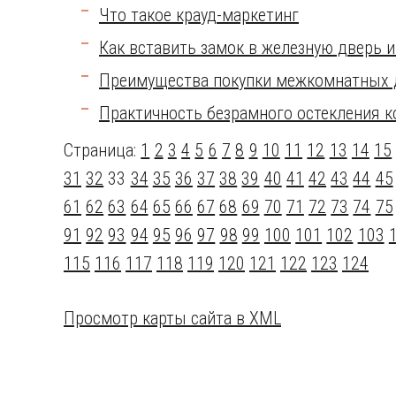
Что такое крауд-маркетинг
Как вставить замок в железную дверь и
Преимущества покупки межкомнатных д
Практичность безрамного остекления к
Страница:
1
2
3
4
5
6
7
8
9
10
11
12
13
14
15
31
32
33
34
35
36
37
38
39
40
41
42
43
44
45
61
62
63
64
65
66
67
68
69
70
71
72
73
74
75
91
92
93
94
95
96
97
98
99
100
101
102
103
115
116
117
118
119
120
121
122
123
124
Просмотр карты сайта в XML