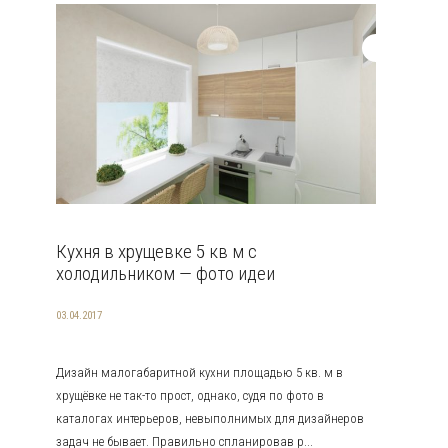
Кухня в хрущевке 5 кв м с
холодильником — фото идеи
03.04.2017
Дизайн малогабаритной кухни площадью 5 кв. м в
хрущёвке не так-то прост, однако, судя по фото в
каталогах интерьеров, невыполнимых для дизайнеров
задач не бывает. Правильно спланировав р...