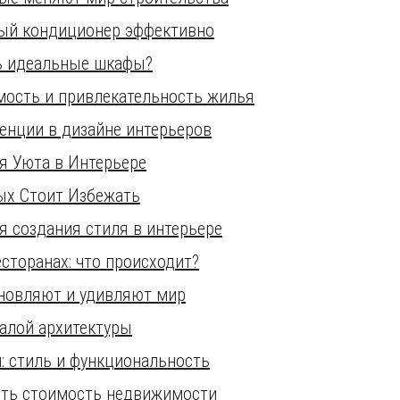
ный кондиционер эффективно
ь идеальные шкафы?
мость и привлекательность жилья
денции в дизайне интерьеров
я Уюта в Интерьере
ых Стоит Избежать
я создания стиля в интерьере
торанах: что происходит?
новляют и удивляют мир
алой архитектуры
: стиль и функциональность
ить стоимость недвижимости