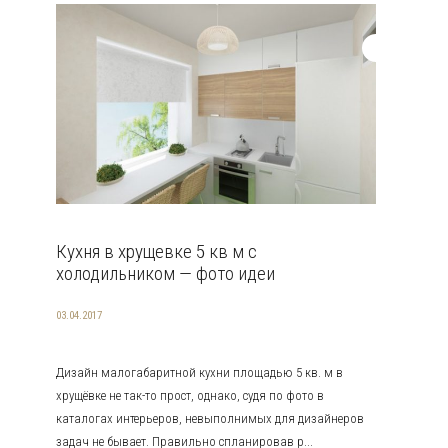
Кухня в хрущевке 5 кв м с
холодильником — фото идеи
03.04.2017
Дизайн малогабаритной кухни площадью 5 кв. м в
хрущёвке не так-то прост, однако, судя по фото в
каталогах интерьеров, невыполнимых для дизайнеров
задач не бывает. Правильно спланировав р...