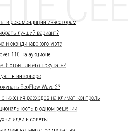
НТЕ CE
нозы и рекомендации инвесторам
выбрать лучший вариант?
а и скандинавского уюта
Rover 110 на аукционе
3: стоит ли его покупать?
 уют в интерьере
окупать EcoFlow Wave 3?
 снижения расходов на климат-контроль
кциональность в одном решении
ухни: идеи и советы
рые меняют мир строительства