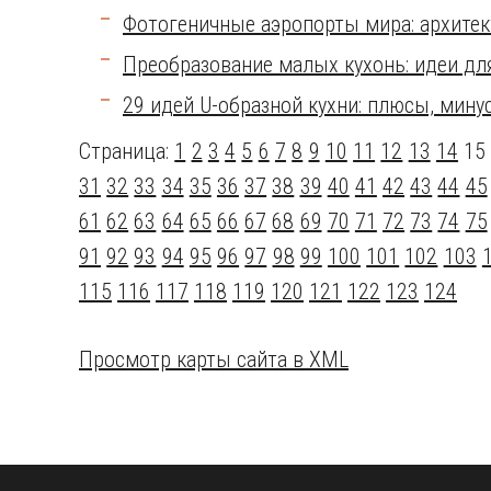
Фотогеничные аэропорты мира: архитек
Преобразование малых кухонь: идеи для
29 идей U-образной кухни: плюсы, мину
Страница:
1
2
3
4
5
6
7
8
9
10
11
12
13
14
1
31
32
33
34
35
36
37
38
39
40
41
42
43
44
45
61
62
63
64
65
66
67
68
69
70
71
72
73
74
75
91
92
93
94
95
96
97
98
99
100
101
102
103
115
116
117
118
119
120
121
122
123
124
Просмотр карты сайта в XML