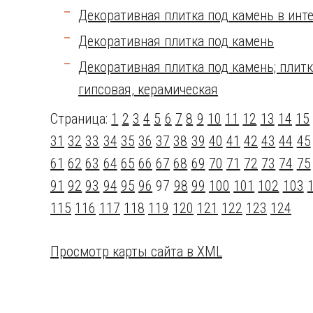
Декоративная плитка под камень в инт
Декоративная плитка под камень
Декоративная плитка под камень; плитк
гипсовая, керамическая
Страница:
1
2
3
4
5
6
7
8
9
10
11
12
13
14
15
31
32
33
34
35
36
37
38
39
40
41
42
43
44
45
61
62
63
64
65
66
67
68
69
70
71
72
73
74
75
91
92
93
94
95
96
97
98
99
100
101
102
103
115
116
117
118
119
120
121
122
123
124
Просмотр карты сайта в XML