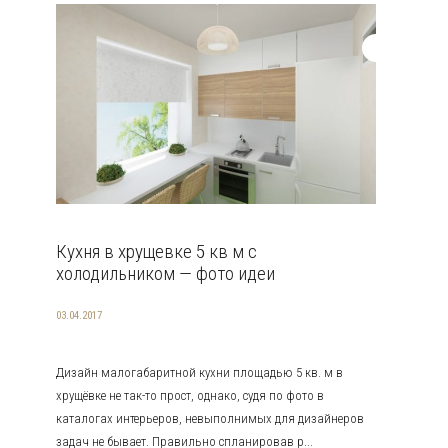
Кухня в хрущевке 5 кв м с
холодильником — фото идеи
03.04.2017
Дизайн малогабаритной кухни площадью 5 кв. м в
хрущёвке не так-то прост, однако, судя по фото в
каталогах интерьеров, невыполнимых для дизайнеров
задач не бывает. Правильно спланировав р...