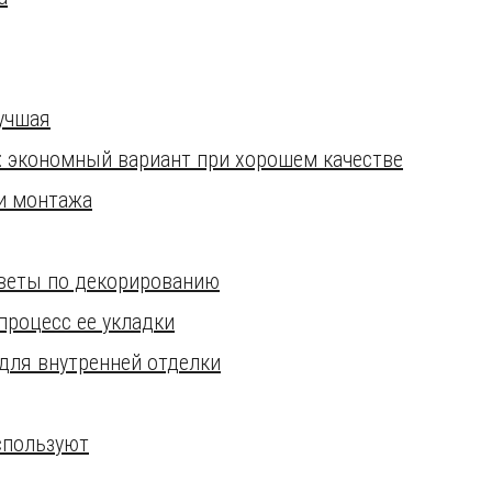
учшая
: экономный вариант при хорошем качестве
и монтажа
оветы по декорированию
процесс ее укладки
для внутренней отделки
спользуют