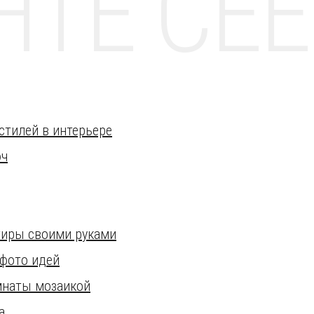
НТЕ CE
стилей в интерьере
юч
тиры своими руками
 фото идей
мнаты мозаикой
а