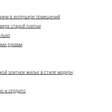
мнем в интерьере помещений
верх старой плитки
олько
ими руками
кой элитное жилье в стиле модерн
во и сердито