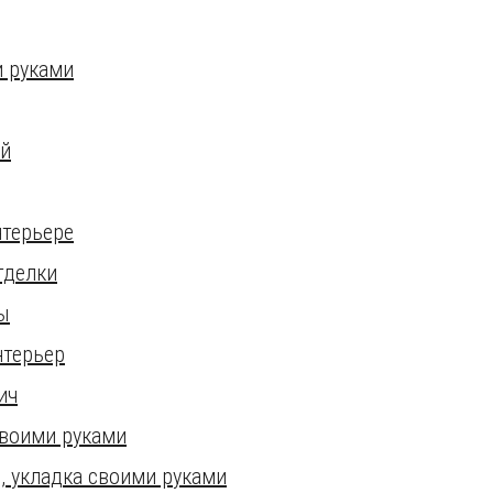
и руками
ей
нтерьере
тделки
ы
нтерьер
ич
своими руками
, укладка своими руками