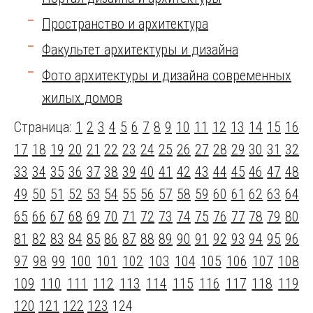
Пространство и архитектура
Факультет архитектуры и дизайна
Фото архитектуры и дизайна современных
жилых домов
Страница:
1
2
3
4
5
6
7
8
9
10
11
12
13
14
15
16
17
18
19
20
21
22
23
24
25
26
27
28
29
30
31
32
33
34
35
36
37
38
39
40
41
42
43
44
45
46
47
48
49
50
51
52
53
54
55
56
57
58
59
60
61
62
63
64
65
66
67
68
69
70
71
72
73
74
75
76
77
78
79
80
81
82
83
84
85
86
87
88
89
90
91
92
93
94
95
96
97
98
99
100
101
102
103
104
105
106
107
108
109
110
111
112
113
114
115
116
117
118
119
120
121
122
123
124