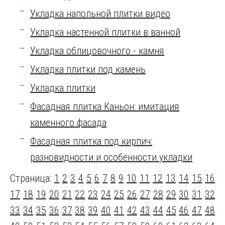
Укладка напольной плитки видео
Укладка настенной плитки в ванной
Укладка облицовочного - камня
Укладка плитки под камень
Укладка плитки
Фасадная плитка Каньон: имитация
каменного фасада
Фасадная плитка под кирпич:
разновидности и особенности укладки
Страница:
1
2
3
4
5
6
7
8
9
10
11
12
13
14
15
16
17
18
19
20
21
22
23
24
25
26
27
28
29
30
31
32
33
34
35
36
37
38
39
40
41
42
43
44
45
46
47
48